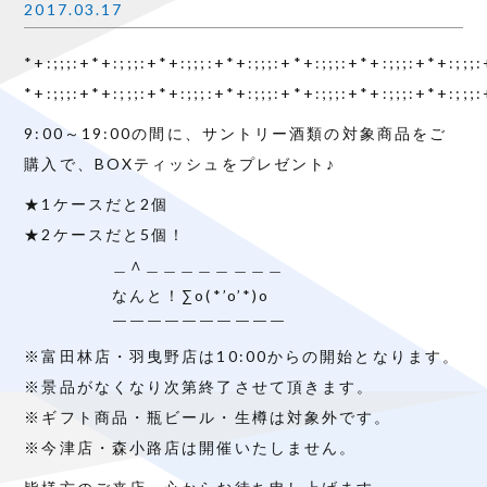
2017.03.17
*+:;;;:+*+:;;;:+*+:;;;:+*+:;;;:+*+:;;;:+*+:;;;:+*+:;;;
*+:;;;:+*+:;;;:+*+:;;;:+*+:;;;:+*+:;;;:+*+:;;;:+*+:;;;
9:00～19:00の間に、サントリー酒類の対象商品をご
購入で、BOXティッシュをプレゼント♪
★1ケースだと2個
★2ケースだと5個！
＿∧＿＿＿＿＿＿＿＿
なんと！∑o(*’o’*)o
￣￣￣￣￣￣￣￣￣￣
※富田林店・羽曳野店は10:00からの開始となります。
※景品がなくなり次第終了させて頂きます。
※ギフト商品・瓶ビール・生樽は対象外です。
※今津店・森小路店は開催いたしません。