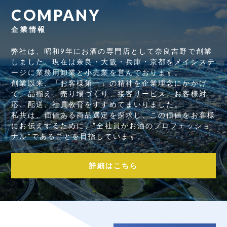
COMPANY
企業情報
弊社は、昭和9年にお酒の専門店として奈良吉野で創業
しました。現在は奈良・大阪・兵庫・京都をメインステ
ージに業務用卸業と小売業を営んでおります。
創業以来、「お客様第一」の精神を企業理念にかかげ
て、品揃え、売り場づくり、接客サービス、お客様対
応、配送、社員教育をすすめてまいりました。
私共は、価値ある商品選定を探求し、この価値をお客様
にお伝えするために、”全社員がお酒のプロフェッショ
ナル”であることを目指しています。
詳細はこちら