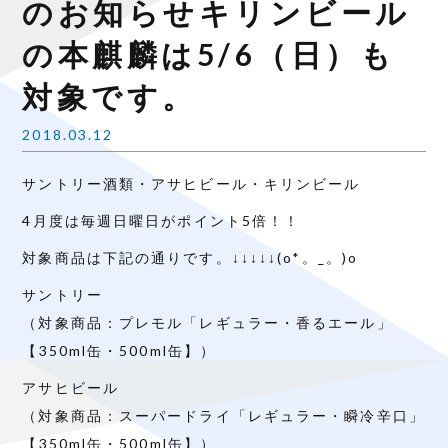
のお知らせキリンビール
の本麒麟は5/6（日）も
対象です。
2018.03.12
サントリー酒類・アサヒビール・キリンビール
4
月度は毎週日曜日がポイント
5
倍！！
対象商品は下記の通りです。↓↓↓↓↓
(o*
。
_
。
)o
サントリー
（対象商品：プレモル「レギュラー・香るエール」
【
350ml
缶・
500ml
缶】）
アサヒビール
（対象商品：スーパードライ「レギュラー・瞬冷辛口」
【
350ml
缶・
500ml
缶】）