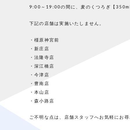
9:00～19:00の間に、麦のくつろぎ【350
下記の店舗は実施いたしません。
・橿原神宮前
・新庄店
・法隆寺店
・深江橋店
・今津店
・豊南店
・本山店
・森小路店
ご不明な点は、店舗スタッフへお気軽にお尋