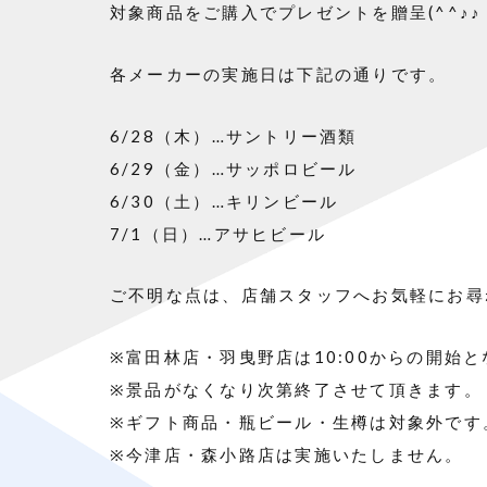
対象商品をご購入でプレゼントを贈呈
(^^♪♪
各メーカーの実施日は下記の通りです。
6/28（木）
…サントリー酒類
6/29
（金）
…サッポロビール
6/30
（土）
…キリンビール
7/1
（日）
…アサヒビール
ご不明な点は、店舗スタッフへお気軽にお尋
※
富田林店・羽曳野店は
10:00
からの開始と
※
景品がなくなり次第終了させて頂きます。
※
ギフト商品・瓶ビール・生樽は対象外です
※
今津店・森小路店は実施いたしません。