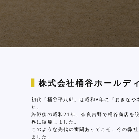
株式会社桶谷ホールデ
初代「桶谷平八郎」は昭和9年に「おきなや
た。
終戦後の昭和21年、奈良吉野で桶谷商店を
界に復帰しました。
このような先代の奮闘あってこそ、今の弊社
ました。