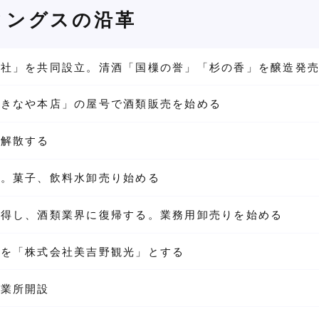
ィングスの沿革
会社」を共同設立。清酒「国樔の誉」「杉の香」を醸造発
おきなや本店」の屋号で酒類販売を始める
を解散する
立。菓子、飲料水卸売り始める
獲得し、酒類業界に復帰する。業務用卸売りを始める
名を「株式会社美吉野観光」とする
営業所開設