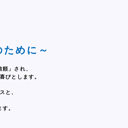
のために～
信頼」され、
喜びとします。
スと、
ます。