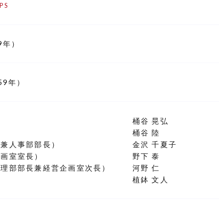
PS
9年）
59年）
長
桶谷 晃弘
桶谷 陸
部兼人事部部長）
金沢 千夏子
企画室室長）
野下 泰
経理部部長兼経営企画室次長）
河野 仁
植鉢 文人