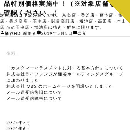
品特別価格実施中！（※対象店舗をご
者:
ゴ
ら
リ
確認ください。）
せ”
対象店舗は下記の通りです。 奈良店・香芝店・葛本店・橿原
ー:
の
店・香芝高店・玉串店・関目高殿店・蛍池店・高田店・本山
店 ※※玉串店・蛍池店は精肉・鮮魚に限ります。
投
カ
桶谷HD 編集者
2019年5月3日
奈良
稿
テ
者:
ゴ
リ
検
ー:
索:
最近の投稿
「カスタマーハラスメントに対する基本方針」について
株式会社ライフレンジが桶谷ホールディングスグループ
に加わりました
株式会社 OBS のホームページを開設いたしました
メール送受信復旧について
メール送受信障害について
最近のコメント
アーカイブ
2025年7月
2024年6月