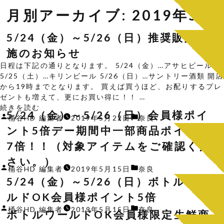
月別アーカイブ:
2019年5月
5/24（金）～5/26（日）推奨販売実
施のお知らせ
日程は下記の通りとなります。 5/24（金）…アサヒビール
5/25（土）…キリンビール 5/26（日）…サントリー酒類 開店
から19時までとなります。 買えば買うほど、お配りするプレ
ゼントも増えて、更にお買い得に！！ …
“5/24（金）
続きを読む
5/24（金）～5/26（日）会員様ポイ
～
投
カ
桶谷HD 編集者
2019年5月22日
奈良
5/26（日）
稿
テ
ント5倍デー期間中一部商品ポイント
推
者:
ゴ
7倍！！（対象アイテムをご確認くだ
奨
リ
販
さい。）
ー:
投
カ
桶谷HD 編集者
2019年5月15日
奈良
売
稿
テ
5/24（金）～5/26（日）ボトルワー
実
者:
ゴ
施
ルドOK会員様ポイント5倍
リ
の
投
カ
桶谷HD 編集者
2019年5月15日
奈良
ー:
お
ボトルワールドOK会員様限定生鮮商
稿
テ
知